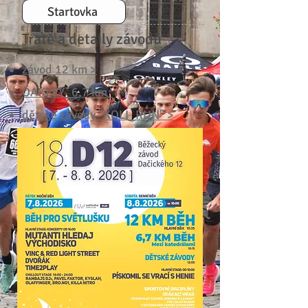
Startovka
Tratě a detaily závodů
závod 12 km >
OAKLEY_6,7 km
dětské závody "KOLI_RUN" >