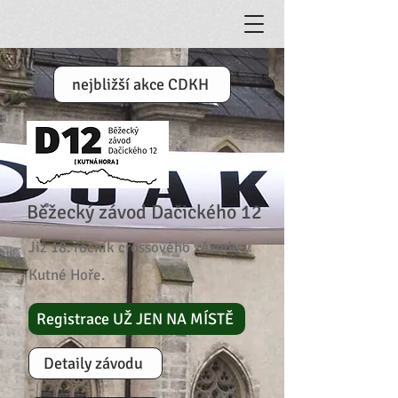
nejbližší akce CDKH
Běžecký závod Dačického 12
Již 18. ročník crossového závodu v
Kutné Hoře.
Registrace UŽ JEN NA MÍSTĚ
Detaily závodu