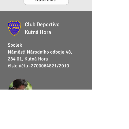
Club Deportivo
Kutná Hora
Spolek
Náměstí Národního odboje 48,
284 01, Kutná Hora
číslo účtu -2700064821/2010
Michal V.
774 340 068
dacickeho12@seznam.cz